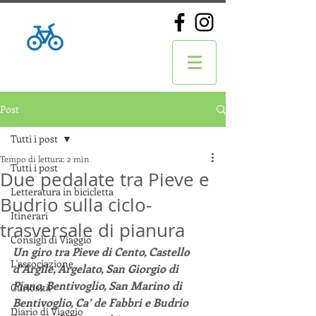
Post
Tutti i post
Tempo di lettura: 2 min
Tutti i post
Due pedalate tra Pieve e
Letteratura in bicicletta
Budrio sulla ciclo-
Itinerari
trasversale di pianura
Consigli di Viaggio
Un giro tra Pieve di Cento, Castello 
L'associazione
d’Argile, Argelato, San Giorgio di 
Piano, Bentivoglio, San Marino di 
Curiosità
Bentivoglio, Ca’ de Fabbri e Budrio 
Diario di Viaggio