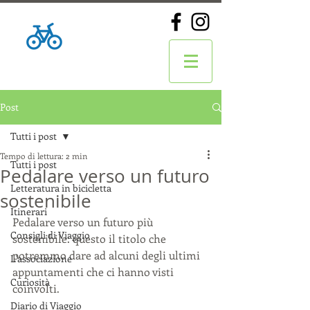
Post
Tutti i post
Tempo di lettura: 2 min
Tutti i post
Pedalare verso un futuro
Letteratura in bicicletta
sostenibile
Itinerari
Pedalare verso un futuro più 
Consigli di Viaggio
sostenibile: questo il titolo che 
potremmo dare ad alcuni degli ultimi 
L'associazione
appuntamenti che ci hanno visti 
Curiosità
coinvolti. 
Diario di Viaggio