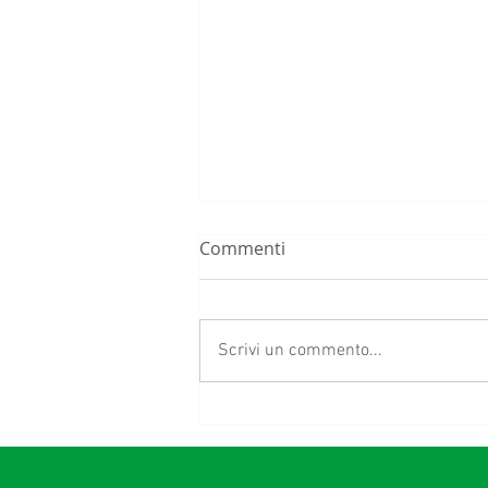
Commenti
Scrivi un commento...
I 20 ANNI DEI PEDALALENTA
2004-2024 Conversazione di
Donata Paini e Valerio