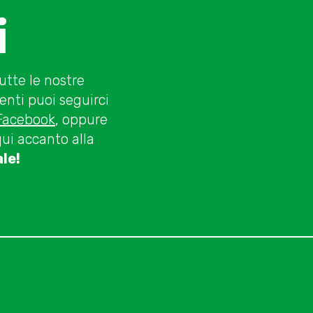
Severini - Parte 3
i
utte le nostre
enti puoi seguirci
Facebook
, oppure
qui accanto alla
le!