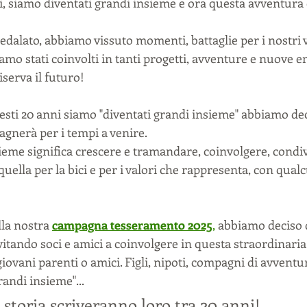
ni, siamo diventati grandi insieme e ora questa avventura
dalato, abbiamo vissuto momenti, battaglie per i nostri 
amo stati coinvolti in tanti progetti, avventure e nuove 
riserva il futuro!
esti 20 anni siamo "diventati grandi insieme" abbiamo de
gnerà per i tempi a venire. 
ieme significa crescere e tramandare, coinvolgere, condi
 quella per la bici e per i valori che rappresenta, con qual
lla nostra
campagna tesseramento 2025
,
 abbiamo deciso 
itando soci e amici a coinvolgere in questa straordinaria
giovani parenti o amici. Figli, nipoti, compagni di avventu
andi insieme"... 
e storia scriveranno loro tra 20 anni!