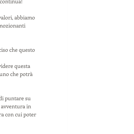
 continua!
valori, abbiamo 
emozionanti 
ciso che questo 
videre questa 
cuno che potrà 
di puntare su 
 avventura in 
ra con cui poter 